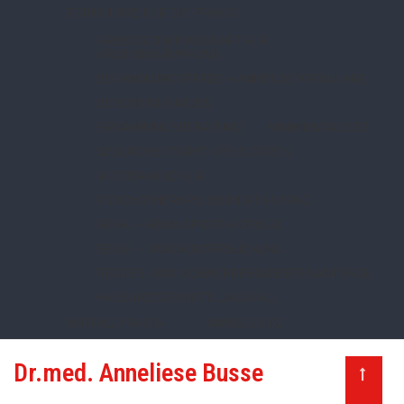
FORMULARE FÜR DIE PRAXIS
ARBEITSGEMEINSCHAFT FÜR
KREBSBEKÄMPFUNG
BEHANDLUNGSPFADE + ANMELDEFORMULARE
BESCHEINIGUNGEN
ERNÄHRUNGSBERATUNG
MINIMENTALTEST
GESUNDHEITSAMT KREIS DÜREN
MUTTER-KIND KUR
PSYCHOTHERAPIE BEIHILFEANTRAG
REHA- + REHA-SPORT-ANTRÄGE
REISE + TAUCHUNTERSUCHUNG
RENTEN- UND SCHWERBEHINDERTENANTRÄGE
HAUSARZTVERMITTLUNGSFALL
NOTFALLPRAXIS
ANMELDUNG
Dr.med. Anneliese Busse