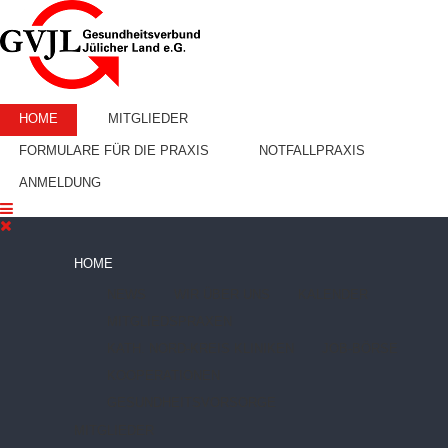
HOME
MITGLIEDER
FORMULARE FÜR DIE PRAXIS
NOTFALLPRAXIS
ANMELDUNG
HOME
NEWS
WIR ÜBER UNS
KALENDER
MITGLIEDSPRAXEN
KATH. NORD-KREIS KLINIKEN
JOB-BÖRSE
KOOPERATIONEN
GESUNDHEITSVORSORGE
MITGLIEDER